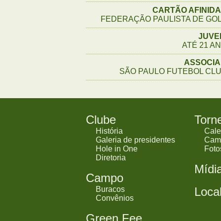
CARTÃO AFINID
FEDERAÇÃO PAULISTA DE GO
JUVE
ATÉ 21 A
ASSOCI
SÃO PAULO FUTEBOL CL
Clube
Torn
História
Cale
Galeria de presidentes
Cam
Hole in One
Foto
Diretoria
Mídi
Campo
Buracos
Loca
Convênios
Green Fee