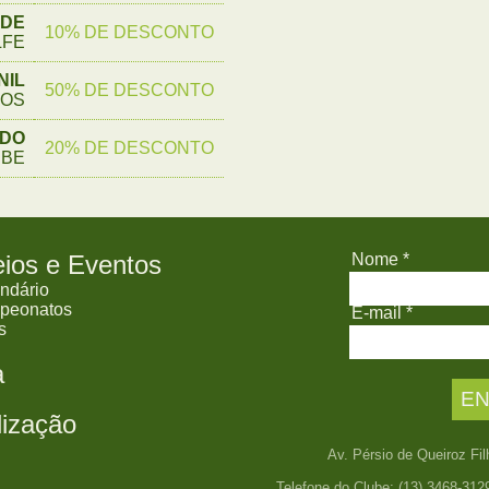
ADE
10% DE DESCONTO
LFE
NIL
50% DE DESCONTO
NOS
ADO
20% DE DESCONTO
UBE
eios e Eventos
Nome *
ndário
peonatos
E-mail *
s
a
lização
Av. Pérsio de Queiroz Fil
Telefone do Clube: (13) 3468-312