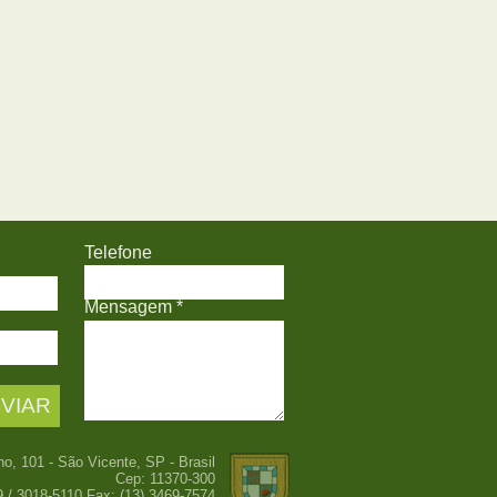
Telefone
Mensagem *
ho, 101 - São Vicente, SP - Brasil
Cep: 11370-300
9 / 3018-5110 Fax: (13) 3469-7574